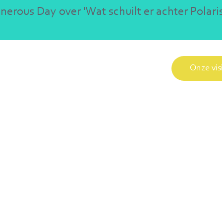
rous Day over 'Wat schuilt er achter Polari
Onze vis