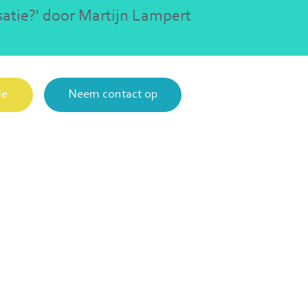
satie?' door Martijn Lampert
ie
Neem contact op