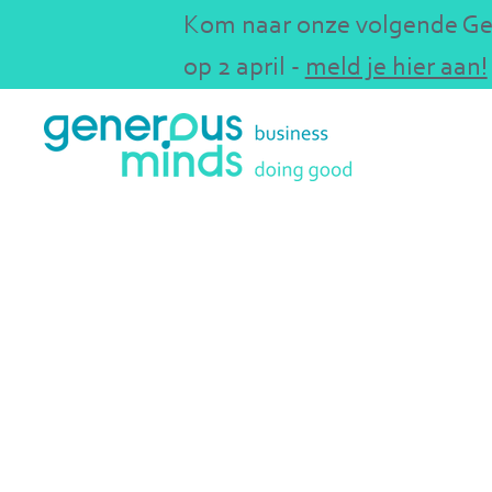
Kom naar onze volgende Gene
op 2 april -
meld je hier aan!